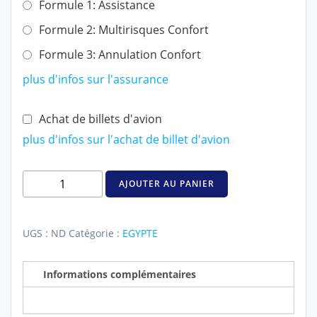
Formule 1: Assistance
Formule 2: Multirisques Confort
Formule 3: Annulation Confort
plus d'infos sur l'assurance
Achat de billets d'avion
plus d'infos sur l'achat de billet d'avion
quantité
AJOUTER AU PANIER
de
Croisière
plongée
UGS :
ND
Catégorie :
EGYPTE
en
Egypte
Informations complémentaires
-
Itinéraire